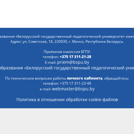
азвания «Белорусский гоcударственный педагогический университет име
Адрес:
ул. Советская, 18
,
220030
, г.
Минск
,
Республика Беларусь
.
Приёмная комиссия БГПУ:
телефон:
+375 17 311-21-28
priem@bspu.by
E-mail:
образвания «Белорусский гоcударственный педагогический уни
По техническим вопросам работы
личного кабинета
, обращайтесь:
телефон:
+375 17 311-23-90
webmaster@bspu.by
e-mail:
Политика в отношении обработки cookie-файлов